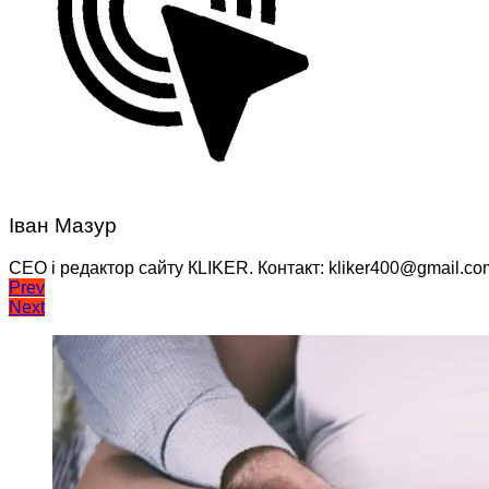
Іван Мазур
CEO і редактор сайту КLIKER. Контакт: kliker400@gmail.co
Навігація
Prev
Next
записів