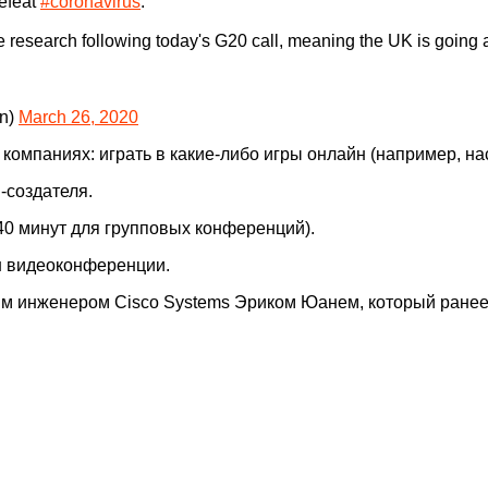
efeat
#coronavirus
.
e research following today's G20 call, meaning the UK is going 
on)
March 26, 2020
компаниях: играть в какие-либо игры онлайн (например, на
-создателя.
 40 минут для групповых конференций).
н видеоконференции.
м инженером Cisco Systems Эриком Юанем, который ранее