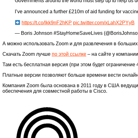
Governments around the world must step up to help us d
I’ve announced a further £210m of aid funding for vaccin
https://t.co/lkk9nF2hKP
pic.twitter.com/xLahX2PYyB
— Boris Johnson #StayHomeSaveLives (@BorisJohns
А можно использовать Zoom и для развлечения в больших 
Скачать Zoom лучше
по этой ссылке
– на сайте у компании
Там есть бесплатная версия (при этом будет ограничение
Платные версии позволяют больше времени вести онлай
Компания Zoom была основана в 2011 году в США ведущи
обеспечения для совместной работы в Cisco.