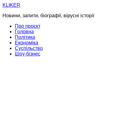
Skip
KLIKER
to
Новини, запити, біографії, вірусні історії
content
Про проєкт
Головна
Політика
Економіка
Суспільство
Шоу-бізнес