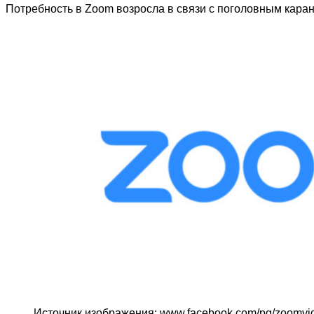
Потребность в Zoom возросла в связи с поголовным кара
Источник изображения: www.facebook.com/pg/zoomvi