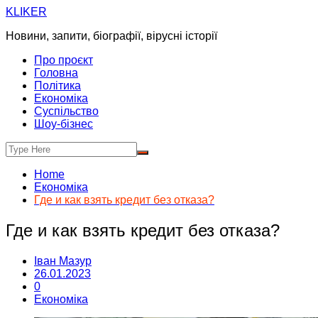
Skip
KLIKER
to
Новини, запити, біографії, вірусні історії
content
Про проєкт
Головна
Політика
Економіка
Суспільство
Шоу-бізнес
Home
Економіка
Где и как взять кредит без отказа?
Где и как взять кредит без отказа?
Іван Мазур
26.01.2023
0
Економіка