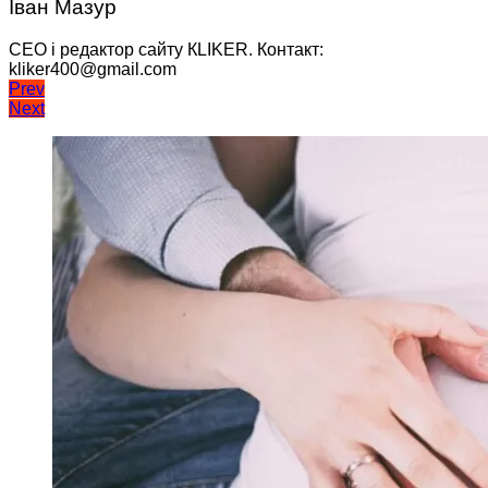
Іван Мазур
CEO і редактор сайту КLIKER. Контакт:
kliker400@gmail.com
Навігація
Prev
Next
записів