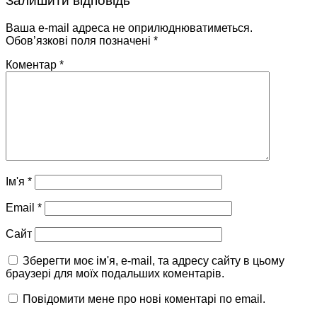
Залишити відповідь
Ваша e-mail адреса не оприлюднюватиметься.
Обов’язкові поля позначені
*
Коментар
*
Ім'я
*
Email
*
Сайт
Зберегти моє ім'я, e-mail, та адресу сайту в цьому
браузері для моїх подальших коментарів.
Повідомити мене про нові коментарі по email.