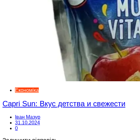
Економіка
Capri Sun: Вкус детства и свежести
Іван Мазур
31.10.2024
0