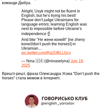
команди Дюбуа.
Alright, Usyk might not be fluent in
English, but he's trying his best!
Please don't judge Ukrainians for
language errors; learning English was
next to impossible before Ukraine's
independence ☝️
And btw "Не жени коней!" [ne zheny
konei!/don't push the horses!] in
Ukrainian…
pic.twitter.com/Rg2QBLLGcy
— Nina 🇺🇦 (@ninaselyna)
July 19,
2025
Врешті-решт, фраза Олександра Усика “Don’t push the
horses” стала мемом в Інтернеті.