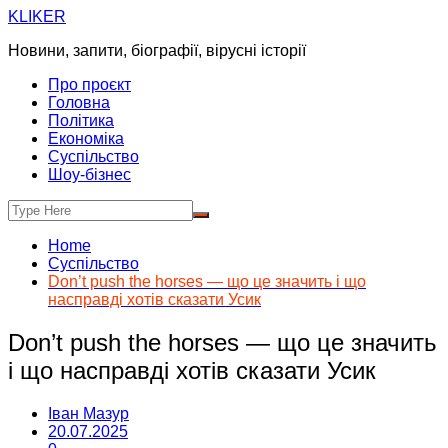
Skip
KLIKER
to
Новини, запити, біографії, вірусні історії
content
Про проєкт
Головна
Політика
Економіка
Суспільство
Шоу-бізнес
Home
Суспільство
Don’t push the horses — що це значить і що
насправді хотів сказати Усик
Don’t push the horses — що це значить
і що насправді хотів сказати Усик
Іван Мазур
20.07.2025