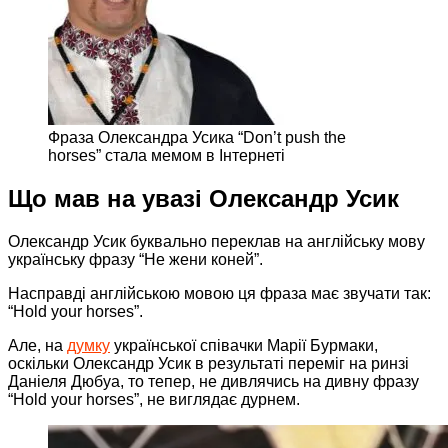
Фраза Олександра Усика “Don’t push the
horses” стала мемом в Інтернеті
Що мав на увазі Олександр Усик
Олександр Усик буквально переклав на англійську мову
українську фразу “Не жени коней”.
Насправді англійською мовою ця фраза має звучати так:
“Hold your horses”.
Але, на
думку
української співачки Марії Бурмаки,
оскільки Олександр Усик в результаті переміг на ринзі
Даніеля Дюбуа, то тепер, не дивлячись на дивну фразу
“Hold your horses”, не виглядає дурнем.