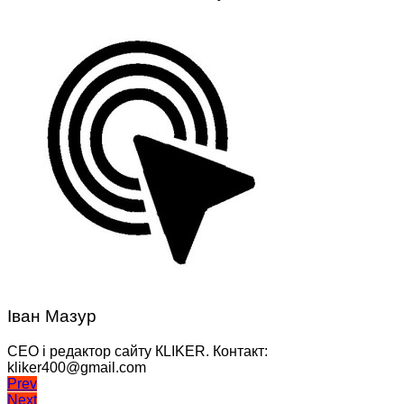
Іван Мазур
CEO і редактор сайту КLIKER. Контакт:
kliker400@gmail.com
Навігація
Prev
Next