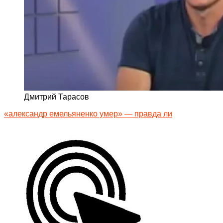
Дмитрий Тарасов
«александр емельяненко умер» — правда ли