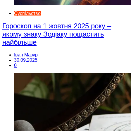
Суспільство
Гороскоп на 1 жовтня 2025 року –
якому знаку Зодіаку пощастить
найбільше
Іван Мазур
30.09.2025
0