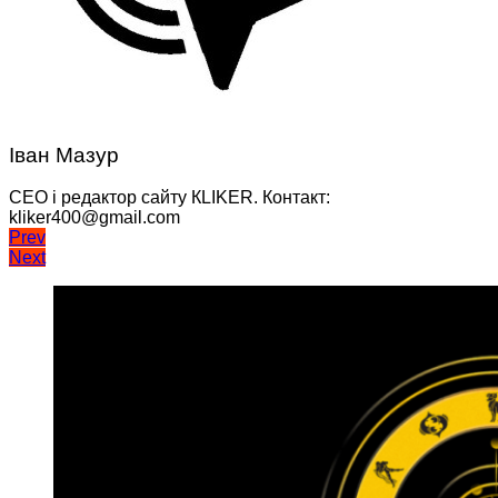
Іван Мазур
CEO і редактор сайту КLIKER. Контакт:
kliker400@gmail.com
Навігація
Prev
Next
записів