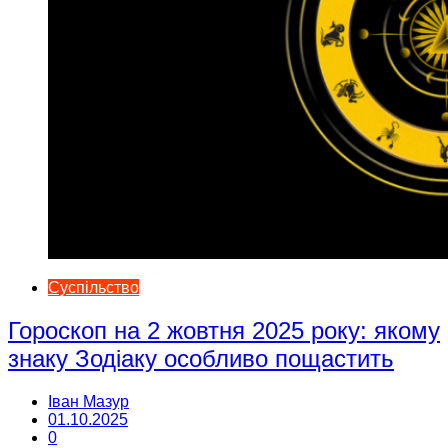
Суспільство
Гороскоп на 2 жовтня 2025 року: якому
знаку Зодіаку особливо пощастить
Іван Мазур
01.10.2025
0