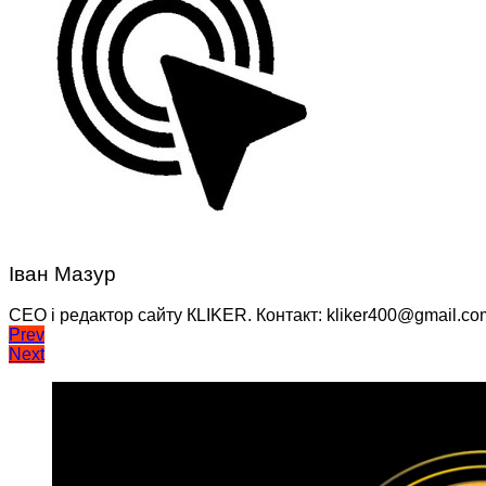
Іван Мазур
CEO і редактор сайту КLIKER. Контакт: kliker400@gmail.co
Навігація
Prev
Next
записів