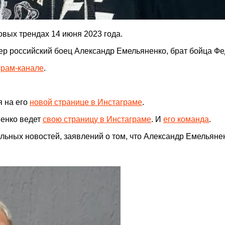
овых трендах 14 июня 2023 года.
ер российский боец Александр Емельяненко, брат бойца Ф
грам-канале
.
 на его
новой странице в Инстаграме
.
ненко ведет
свою страницу в Инстаграме
. И
его команда
.
льных новостей, заявлений о том, что Александр Емельянен