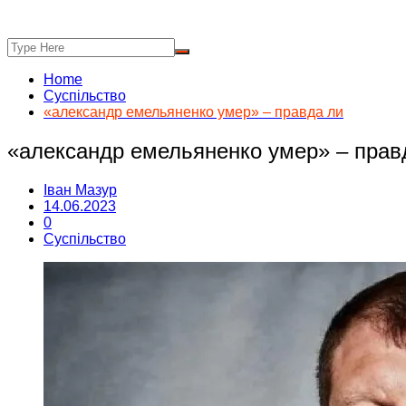
Home
Суспільство
«александр емельяненко умер» – правда ли
«александр емельяненко умер» – прав
Іван Мазур
14.06.2023
0
Суспільство