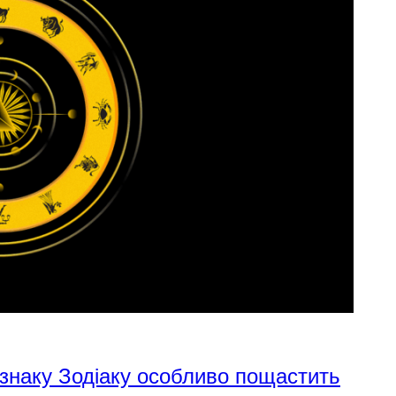
 знаку Зодіаку особливо пощастить