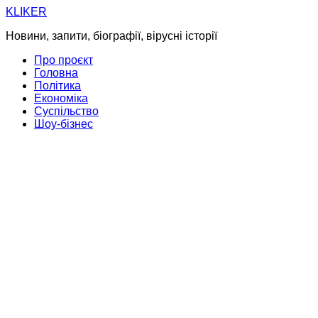
Skip
KLIKER
to
Новини, запити, біографії, вірусні історії
content
Про проєкт
Головна
Політика
Економіка
Суспільство
Шоу-бізнес