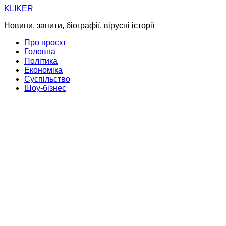
Skip
KLIKER
to
Новини, запити, біографії, вірусні історії
content
Про проєкт
Головна
Політика
Економіка
Суспільство
Шоу-бізнес