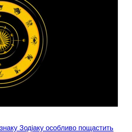
 знаку Зодіаку особливо пощастить