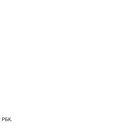
т
РБК.