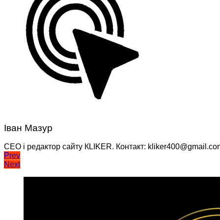
Іван Мазур
CEO і редактор сайту КLIKER. Контакт: kliker400@gmail.co
Навігація
Prev
Next
записів