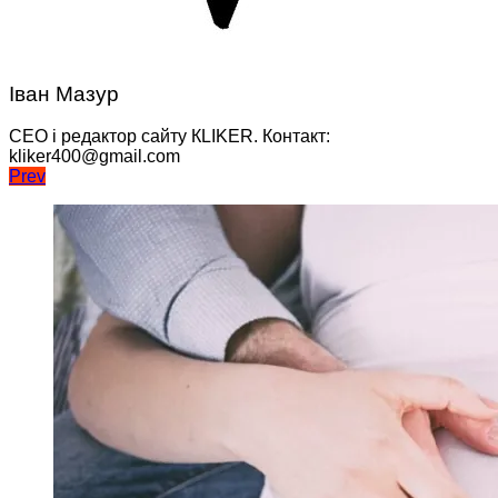
Іван Мазур
CEO і редактор сайту КLIKER. Контакт:
kliker400@gmail.com
Навігація
Prev
записів