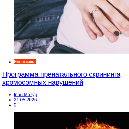
Економіка
Программа пренатального скрининга
хромосомных нарушений
Іван Мазур
21.05.2026
0