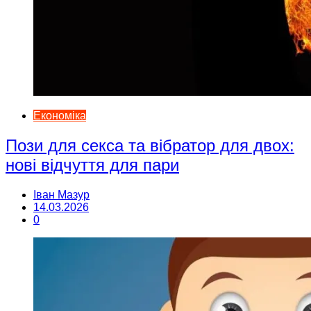
Економіка
Пози для секса та вібратор для двох:
нові відчуття для пари
Іван Мазур
14.03.2026
0