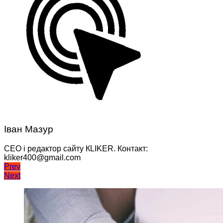
Іван Мазур
CEO і редактор сайту КLIKER. Контакт:
kliker400@gmail.com
Навігація
Prev
Next
записів