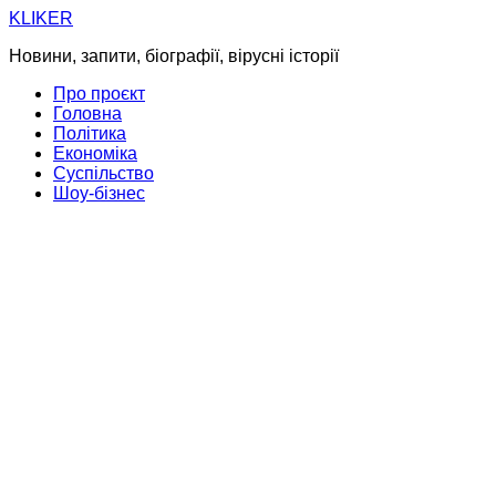
Skip
KLIKER
to
Новини, запити, біографії, вірусні історії
content
Про проєкт
Головна
Політика
Економіка
Суспільство
Шоу-бізнес