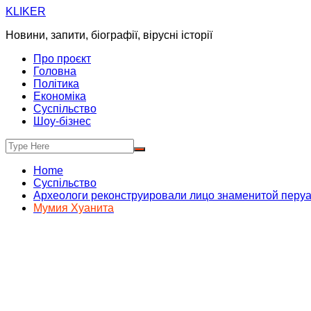
Skip
KLIKER
to
Новини, запити, біографії, вірусні історії
content
Про проєкт
Головна
Політика
Економіка
Суспільство
Шоу-бізнес
Home
Суспільство
Археологи реконструировали лицо знаменитой перу
Мумия Хуанита