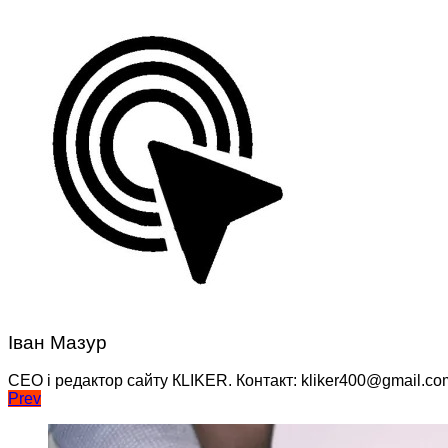
Іван Мазур
CEO і редактор сайту КLIKER. Контакт: kliker400@gmail.co
Навігація
Prev
записів