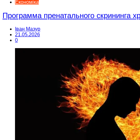
Економіка
Программа пренатального скрининга 
Іван Мазур
21.05.2026
0