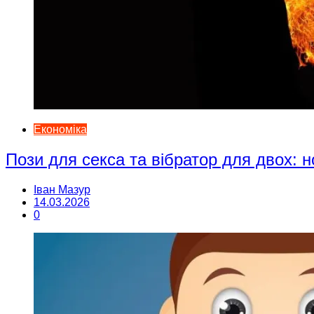
Економіка
Пози для секса та вібратор для двох: н
Іван Мазур
14.03.2026
0