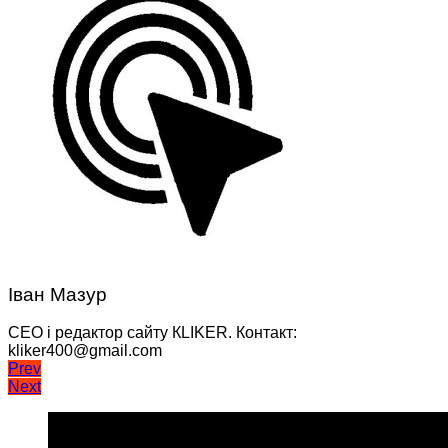
Іван Мазур
CEO і редактор сайту КLIKER. Контакт:
kliker400@gmail.com
Навігація
Prev
Next
записів