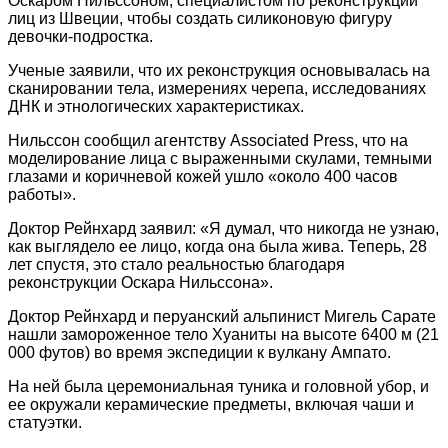
Оскаром Нильссоном, специалистом по реконструкции
лиц из Швеции, чтобы создать силиконовую фигуру
девочки-подростка.
Ученые заявили, что их реконструкция основывалась на
сканировании тела, измерениях черепа, исследованиях
ДНК и этнологических характеристиках.
Нильссон сообщил агентству Associated Press, что на
моделирование лица с выраженными скулами, темными
глазами и коричневой кожей ушло «около 400 часов
работы».
Доктор Рейнхард заявил: «Я думал, что никогда не узнаю,
как выглядело ее лицо, когда она была жива. Теперь, 28
лет спустя, это стало реальностью благодаря
реконструкции Оскара Нильссона».
Доктор Рейнхард и перуанский альпинист Мигель Сарате
нашли замороженное тело Хуаниты на высоте 6400 м (21
000 футов) во время экспедиции к вулкану Ампато.
На ней была церемониальная туника и головной убор, и
ее окружали керамические предметы, включая чаши и
статуэтки.