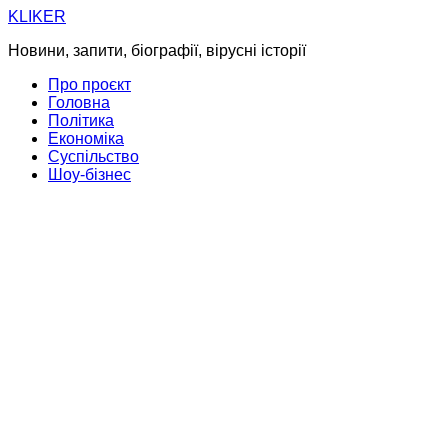
Skip
KLIKER
to
Новини, запити, біографії, вірусні історії
content
Про проєкт
Головна
Політика
Економіка
Суспільство
Шоу-бізнес