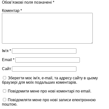
Обов’язкові поля позначені
*
Коментар
*
Ім'я
*
Email
*
Сайт
Зберегти моє ім'я, e-mail, та адресу сайту в цьому
браузері для моїх подальших коментарів.
Повідомити мене про нові коментарі по email.
Повідомляти мене про нові записи електронною
поштою.