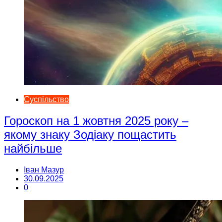
Суспільство
Гороскоп на 1 жовтня 2025 року –
якому знаку Зодіаку пощастить
найбільше
Іван Мазур
30.09.2025
0