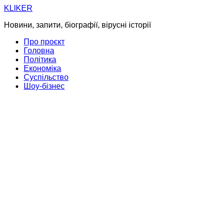
Skip
KLIKER
to
Новини, запити, біографії, вірусні історії
content
Про проєкт
Головна
Політика
Економіка
Суспільство
Шоу-бізнес