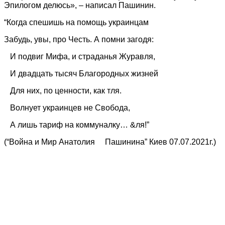
Эпилогом делюсь», – написал Пашинин.
“Когда спешишь на помощь украинцам
Забудь, увы, про Честь. А помни загодя:
И подвиг Мифа, и страданья Журавля,
И двадцать тысяч Благородных жизней
Для них, по ценности, как тля.
Волнует украинцев не Свобода,
А лишь тариф на коммуналку… &ля!”
(“Война и Мир Анатолия Пашинина” Киев 07.07.2021г.)