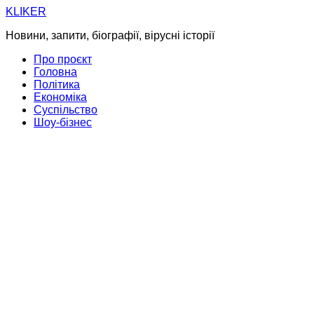
Skip
KLIKER
to
Новини, запити, біографії, вірусні історії
content
Про проєкт
Головна
Політика
Економіка
Суспільство
Шоу-бізнес