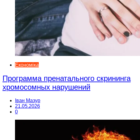
Економіка
Программа пренатального скрининга
хромосомных нарушений
Іван Мазур
21.05.2026
0