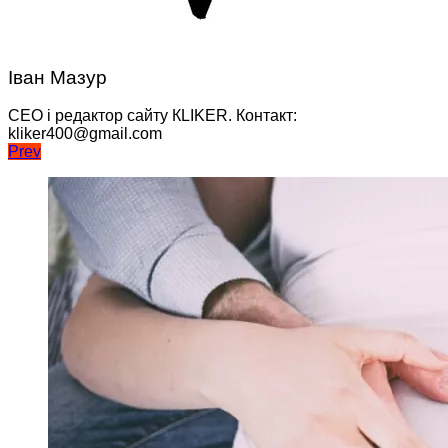
Іван Мазур
CEO і редактор сайту КLIKER. Контакт:
kliker400@gmail.com
Навігація
Prev
записів