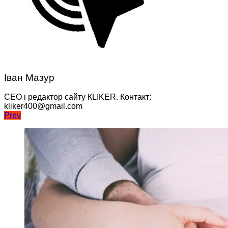
Іван Мазур
CEO і редактор сайту КLIKER. Контакт:
kliker400@gmail.com
Навігація
Prev
записів