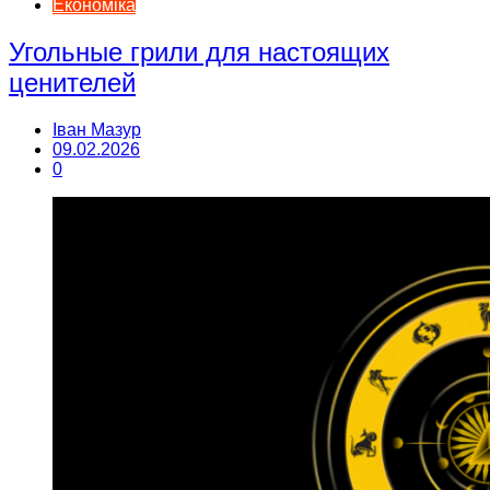
Економіка
Угольные грили для настоящих
ценителей
Іван Мазур
09.02.2026
0