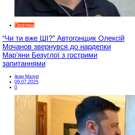
Політика
“Чи ти вже ШІ?” Автогонщик Олексій
Мочанов звернувся до нардепки
Мар’яни Безуглої з гострими
запитаннями
Іван Мазур
09.07.2025
0