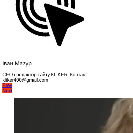
Іван Мазур
CEO і редактор сайту КLIKER. Контакт:
kliker400@gmail.com
Навігація
Prev
Next
записів