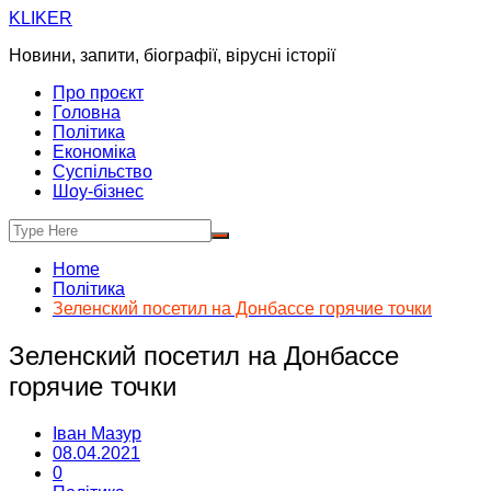
Skip
KLIKER
to
Новини, запити, біографії, вірусні історії
content
Про проєкт
Головна
Політика
Економіка
Суспільство
Шоу-бізнес
Home
Політика
Зеленский посетил на Донбассе горячие точки
Зеленский посетил на Донбассе
горячие точки
Іван Мазур
08.04.2021
0