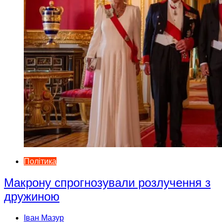
Політика
Макрону спрогнозували розлучення з
дружиною
Іван Мазур