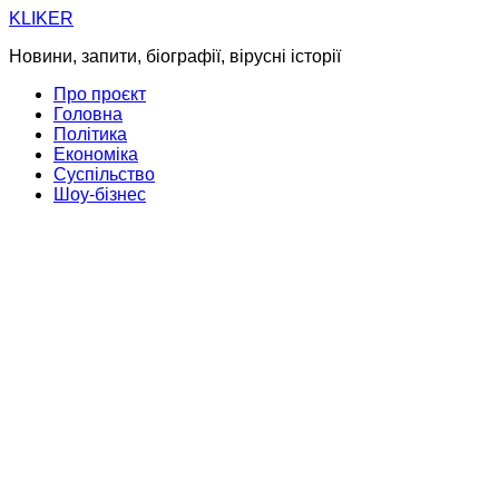
Skip
KLIKER
to
Новини, запити, біографії, вірусні історії
content
Про проєкт
Головна
Політика
Економіка
Суспільство
Шоу-бізнес