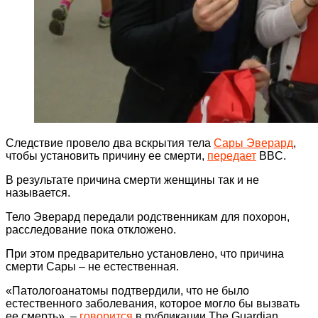
Следствие провело два вскрытия тела
Сары Эверард
,
чтобы установить причину ее смерти,
передает
BBC.
В результате причина смерти женщины так и не
называется.
Тело Эверард передали родственникам для похорон,
расследование пока откложено.
При этом предварительно установлено, что причина
смерти Сары – не естественная.
«Патологоанатомы подтвердили, что не было
естественного заболевания, которое могло бы вызвать
ее смерть», –
говорится
в публикации The Guardian.