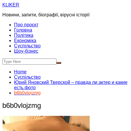
Skip
KLIKER
to
Новини, запити, біографії, вірусні історії
content
Про проєкт
Головна
Політика
Економіка
Суспільство
Шоу-бізнес
Home
Суспільство
Юрий Яновский Тверской – правда ли актер и какие
есть фото
b6b0vlojzmg
b6b0vlojzmg