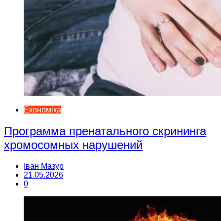
Економіка
Программа пренатального скрининга
хромосомных нарушений
Іван Мазур
21.05.2026
0