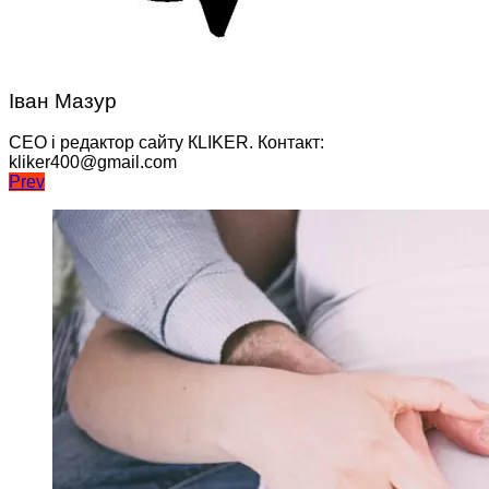
Іван Мазур
CEO і редактор сайту КLIKER. Контакт:
kliker400@gmail.com
Навігація
Prev
записів