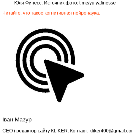
Юля Финесс. Источник фото: t.me/yulyafinesse
Читайте, что такое когнитивная нейронаука.
Іван Мазур
CEO і редактор сайту КLIKER. Контакт: kliker400@gmail.co