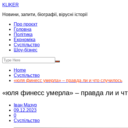
Skip
KLIKER
to
Новини, запити, біографії, вірусні історії
content
Про проєкт
Головна
Політика
Економіка
Суспільство
Шоу-бізнес
Home
Суспільство
«юля финесс умерла» – правда ли и что случилось
«юля финесс умерла» – правда ли и ч
Іван Мазур
09.12.2023
0
Суспільство