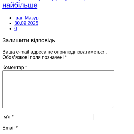
найбільше
Іван Мазур
30.09.2025
0
Залишити відповідь
Ваша e-mail адреса не оприлюднюватиметься.
Обов’язкові поля позначені
*
Коментар
*
Ім'я
*
Email
*