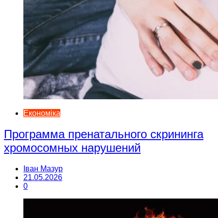
Економіка
Программа пренатального скрининга
хромосомных нарушений
Іван Мазур
21.05.2026
0