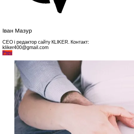
Іван Мазур
CEO і редактор сайту КLIKER. Контакт:
kliker400@gmail.com
Навігація
Prev
записів