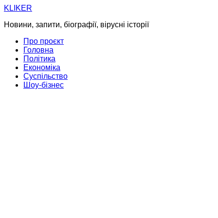
Skip
KLIKER
to
Новини, запити, біографії, вірусні історії
content
Про проєкт
Головна
Політика
Економіка
Суспільство
Шоу-бізнес