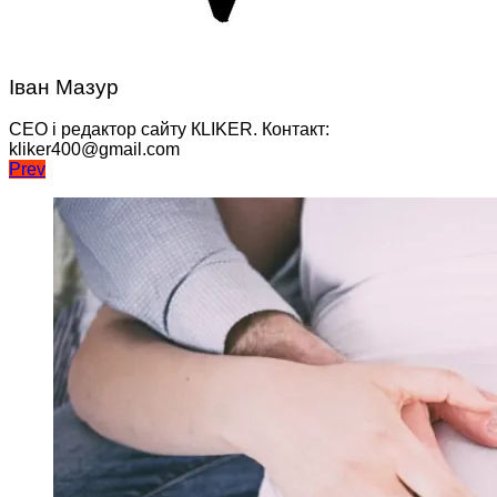
Іван Мазур
CEO і редактор сайту КLIKER. Контакт:
kliker400@gmail.com
Навігація
Prev
записів