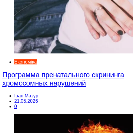
Економіка
Программа пренатального скрининга
хромосомных нарушений
Іван Мазур
21.05.2026
0