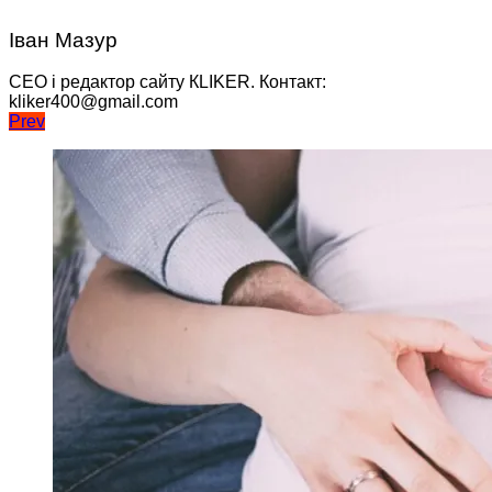
Іван Мазур
CEO і редактор сайту КLIKER. Контакт:
kliker400@gmail.com
Навігація
Prev
записів