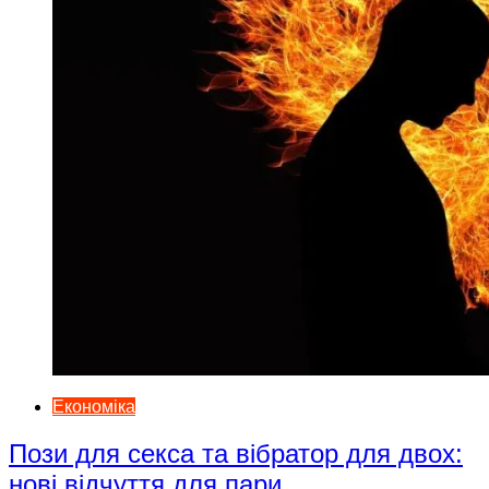
Економіка
Пози для секса та вібратор для двох:
нові відчуття для пари