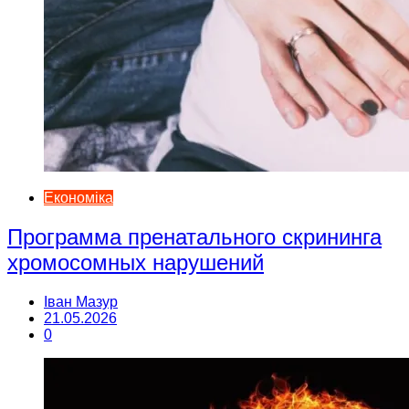
Економіка
Программа пренатального скрининга
хромосомных нарушений
Іван Мазур
21.05.2026
0