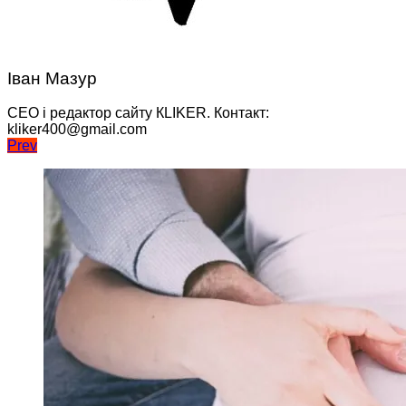
Іван Мазур
CEO і редактор сайту КLIKER. Контакт:
kliker400@gmail.com
Навігація
Prev
записів