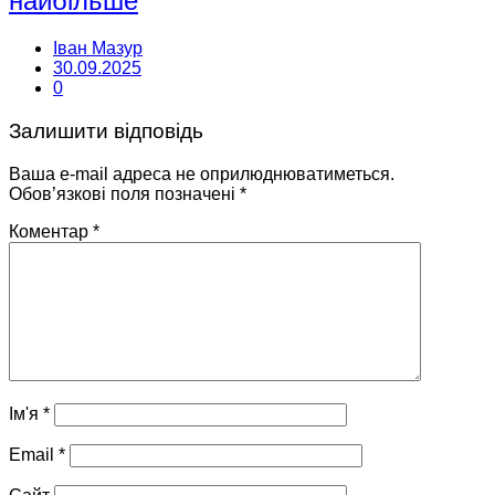
найбільше
Іван Мазур
30.09.2025
0
Залишити відповідь
Ваша e-mail адреса не оприлюднюватиметься.
Обов’язкові поля позначені
*
Коментар
*
Ім'я
*
Email
*