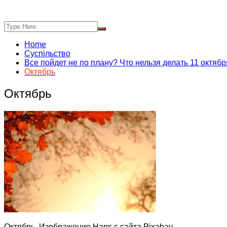
Home
Суспільство
Все пойдет не по плану? Что нельзя делать 11 октябр
Октябрь
Октябрь
Октябрь. Изображение Hans с сайта Pixabay