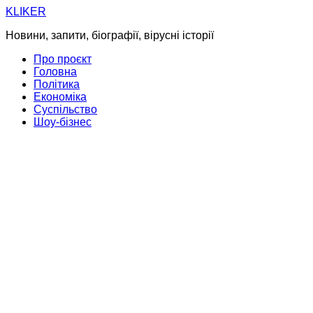
Skip
KLIKER
to
Новини, запити, біографії, вірусні історії
content
Про проєкт
Головна
Політика
Економіка
Суспільство
Шоу-бізнес