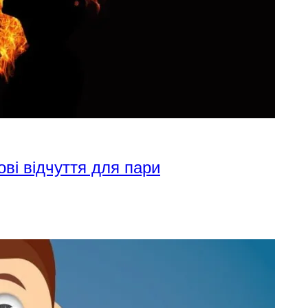
ові відчуття для пари