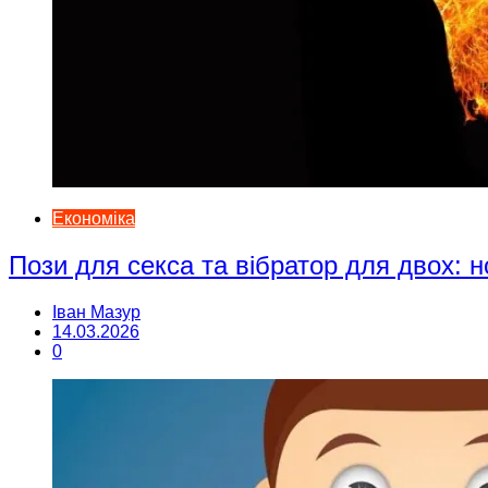
Економіка
Пози для секса та вібратор для двох: н
Іван Мазур
14.03.2026
0