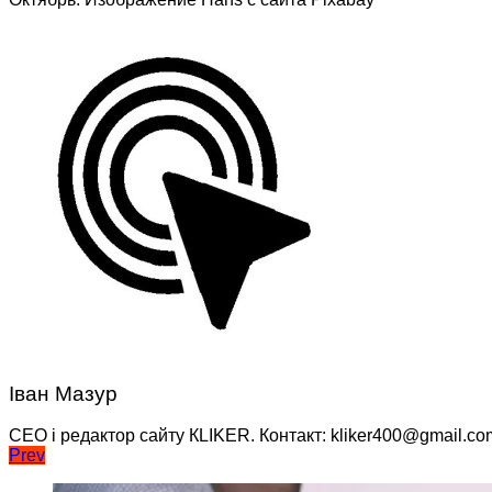
Іван Мазур
CEO і редактор сайту КLIKER. Контакт: kliker400@gmail.co
Навігація
Prev
записів