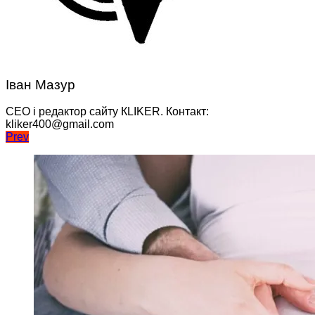
Іван Мазур
CEO і редактор сайту КLIKER. Контакт:
kliker400@gmail.com
Навігація
Prev
записів