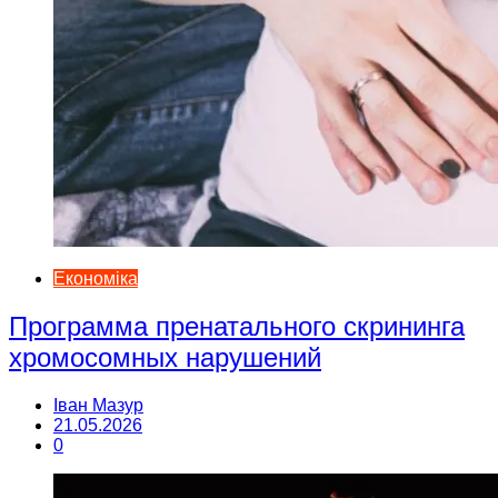
Економіка
Программа пренатального скрининга
хромосомных нарушений
Іван Мазур
21.05.2026
0