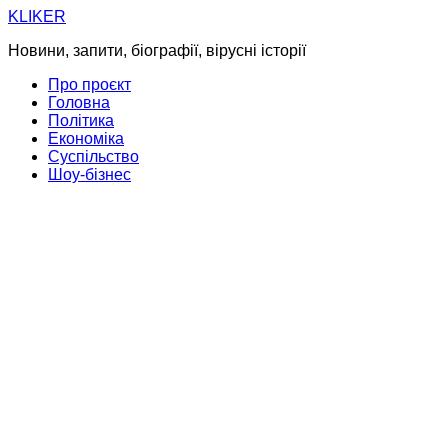
Skip
KLIKER
to
Новини, запити, біографії, вірусні історії
content
Про проєкт
Головна
Політика
Економіка
Суспільство
Шоу-бізнес