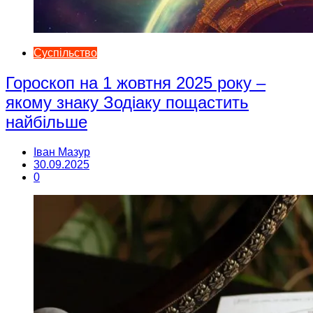
Суспільство
Гороскоп на 1 жовтня 2025 року –
якому знаку Зодіаку пощастить
найбільше
Іван Мазур
30.09.2025
0