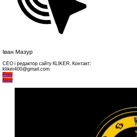
Іван Мазур
CEO і редактор сайту КLIKER. Контакт:
kliker400@gmail.com
Навігація
Prev
Next
записів