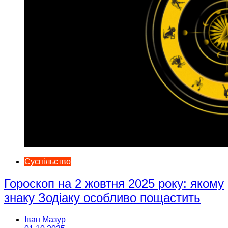
Суспільство
Гороскоп на 2 жовтня 2025 року: якому
знаку Зодіаку особливо пощастить
Іван Мазур