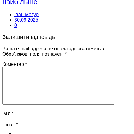
найбільше
Іван Мазур
30.09.2025
0
Залишити відповідь
Ваша e-mail адреса не оприлюднюватиметься.
Обов’язкові поля позначені
*
Коментар
*
Ім'я
*
Email
*