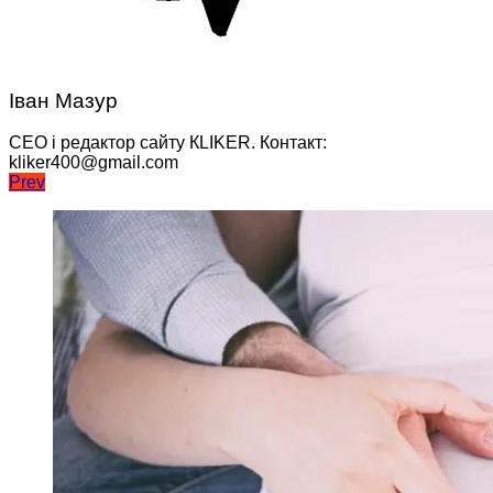
Іван Мазур
CEO і редактор сайту КLIKER. Контакт:
kliker400@gmail.com
Навігація
Prev
записів