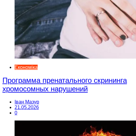
Економіка
Программа пренатального скрининга
хромосомных нарушений
Іван Мазур
21.05.2026
0