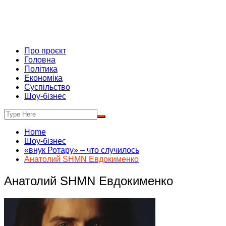
Про проєкт
Головна
Політика
Економіка
Суспільство
Шоу-бізнес
Home
Шоу-бізнес
«внук Ротару» – что случилось
Анатолий SHMN Евдокименко
Анатолий SHMN Евдокименко