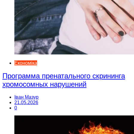
Економіка
Программа пренатального скрининга
хромосомных нарушений
Іван Мазур
21.05.2026
0