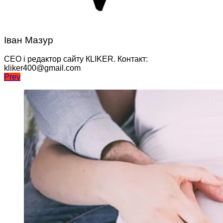
Іван Мазур
CEO і редактор сайту КLIKER. Контакт:
kliker400@gmail.com
Навігація
Prev
записів