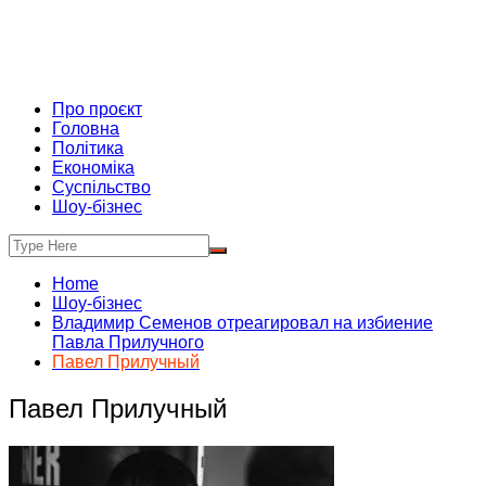
Про проєкт
Головна
Політика
Економіка
Суспільство
Шоу-бізнес
Home
Шоу-бізнес
Владимир Семенов отреагировал на избиение
Павла Прилучного
Павел Прилучный
Павел Прилучный