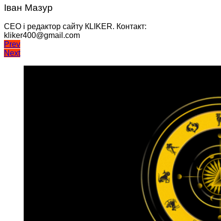
Іван Мазур
CEO і редактор сайту КLIKER. Контакт:
kliker400@gmail.com
Навігація
Prev
Next
записів