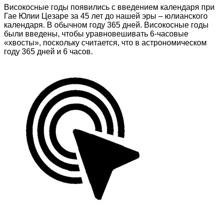
Високосные годы появились с введением календаря при
Гае Юлии Цезаре за 45 лет до нашей эры – юлианского
календаря. В обычном году 365 дней. Високосные годы
были введены, чтобы уравновешивать 6-часовые
«хвосты», поскольку считается, что в астрономическом
году 365 дней и 6 часов.