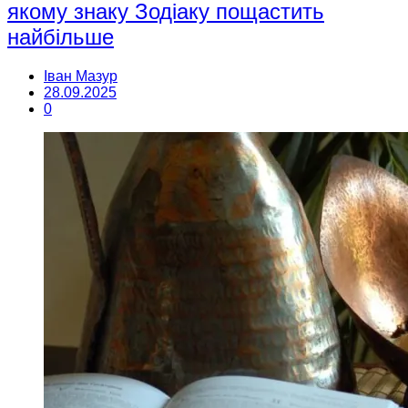
якому знаку Зодіаку пощастить
найбільше
Іван Мазур
28.09.2025
0