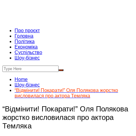
Про проєкт
Головна
Політика
Економіка
Суспільство
Шоу-бізнес
Home
Шоу-бізнес
“Відмінити! Покарати!” Оля Полякова жорстко
висловилася про актора Темляка
“Відмінити! Покарати!” Оля Полякова
жорстко висловилася про актора
Темляка