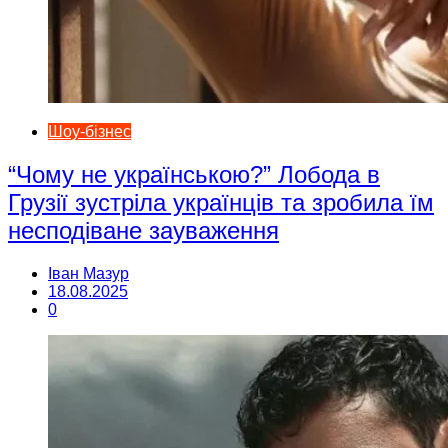
Шоу-бізнес
“Чому не українською?” Лобода в
Грузії зустріла українців та зробила їм
несподіване зауваження
Іван Мазур
18.08.2025
0