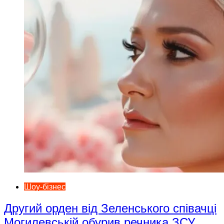
Шоу-бізнес
Другий орден від Зеленського співачці
Могилевській обурив речника ЗСУ