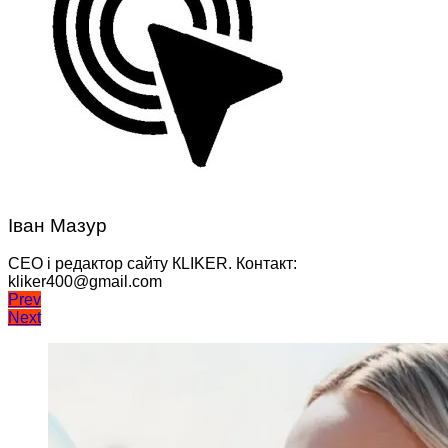
Іван Мазур
CEO і редактор сайту КLIKER. Контакт:
kliker400@gmail.com
Навігація
Prev
Next
записів