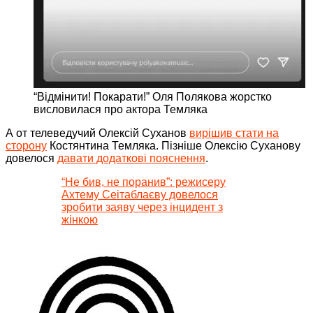
“Відмінити! Покарати!” Оля Полякова жорстко
висловилася про актора Темляка
А от телеведучий Олексій Суханов
вирішив стати на
сторону
Костянтина Темляка. Пізніше Олексію Суханову
довелося
давати додаткові пояснення
.
“Не бив, не поранив”: режисеру
Ахтему Сеітаблаєву довелося
зробити заяву через інцидент з
жінкою