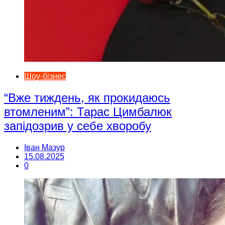
Шоу-бізнес
“Вже тиждень, як прокидаюсь
втомленим”: Тарас Цимбалюк
запідозрив у себе хворобу
Іван Мазур
15.08.2025
0