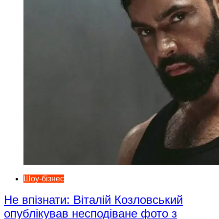
Шоу-бізнес
Не впізнати: Віталій Козловський
опублікував несподіване фото з