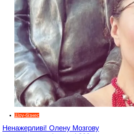
Шоу-бізнес
Ненажерливі! Олену Мозгову