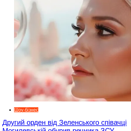
Шоу-бізнес
Другий орден від Зеленського співачці
Могилевській обурив речника ЗСУ