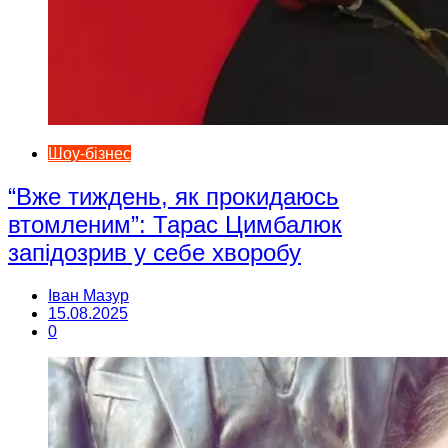
Шоу-бізнес
“Вже тиждень, як прокидаюсь
втомленим”: Тарас Цимбалюк
запідозрив у себе хворобу
Іван Мазур
15.08.2025
0