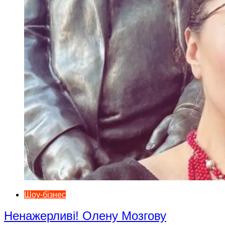
Шоу-бізнес
Ненажерливі! Олену Мозгову