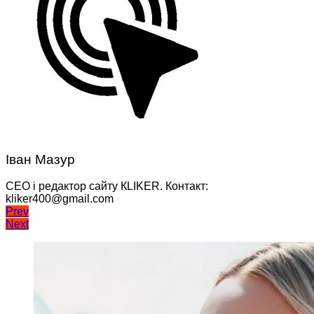
Іван Мазур
CEO і редактор сайту КLIKER. Контакт:
kliker400@gmail.com
Навігація
Prev
Next
записів