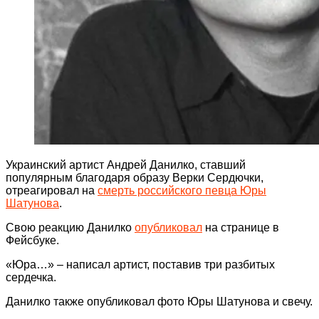
Украинский артист Андрей Данилко, ставший
популярным благодаря образу Верки Сердючки,
отреагировал на
смерть российского певца Юры
Шатунова
.
Свою реакцию Данилко
опубликовал
на странице в
Фейсбуке.
«Юра…» – написал артист, поставив три разбитых
сердечка.
Данилко также опубликовал фото Юры Шатунова и свечу.