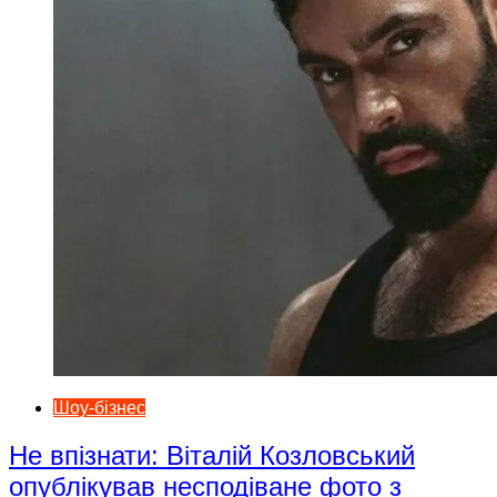
Шоу-бізнес
Не впізнати: Віталій Козловський
опублікував несподіване фото з