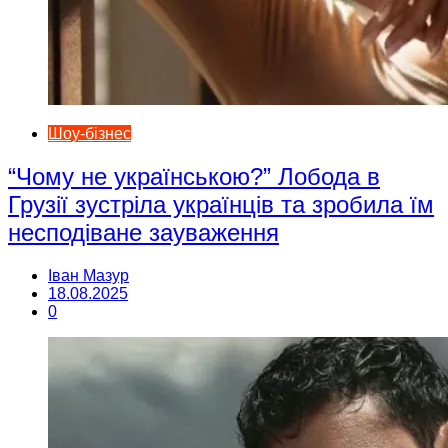
Шоу-бізнес
“Чому не українською?” Лобода в
Грузії зустріла українців та зробила їм
несподіване зауваження
Іван Мазур
18.08.2025
0