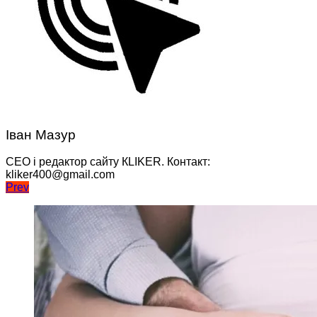
Іван Мазур
CEO і редактор сайту КLIKER. Контакт:
kliker400@gmail.com
Навігація
Prev
записів