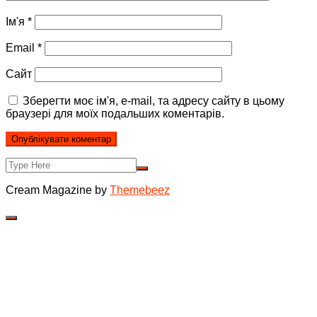
Ім'я
*
Email
*
Сайт
Зберегти моє ім'я, e-mail, та адресу сайту в цьому
браузері для моїх подальших коментарів.
Cream Magazine by
Themebeez