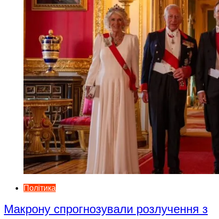
Політика
Макрону спрогнозували розлучення з