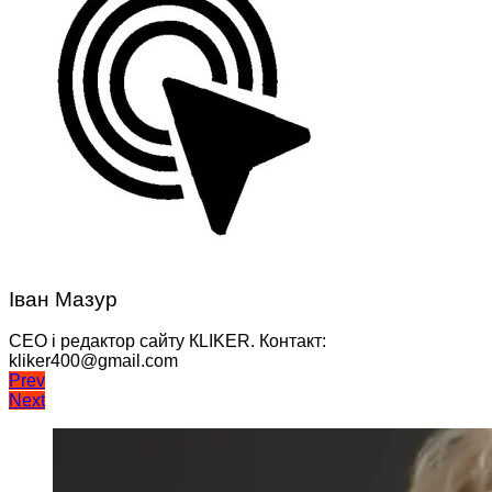
Іван Мазур
CEO і редактор сайту КLIKER. Контакт:
kliker400@gmail.com
Навігація
Prev
Next
записів