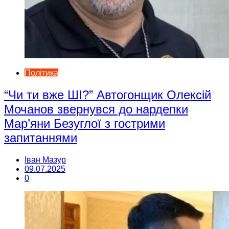
Політика
“Чи ти вже ШІ?” Автогонщик Олексій
Мочанов звернувся до нардепки
Мар’яни Безуглої з гострими
запитаннями
Іван Мазур
09.07.2025
0