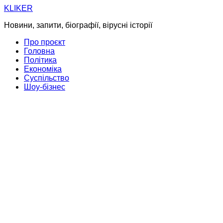
Skip
KLIKER
to
Новини, запити, біографії, вірусні історії
content
Про проєкт
Головна
Політика
Економіка
Суспільство
Шоу-бізнес