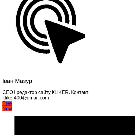
Іван Мазур
CEO і редактор сайту КLIKER. Контакт:
kliker400@gmail.com
Навігація
Prev
Next
записів