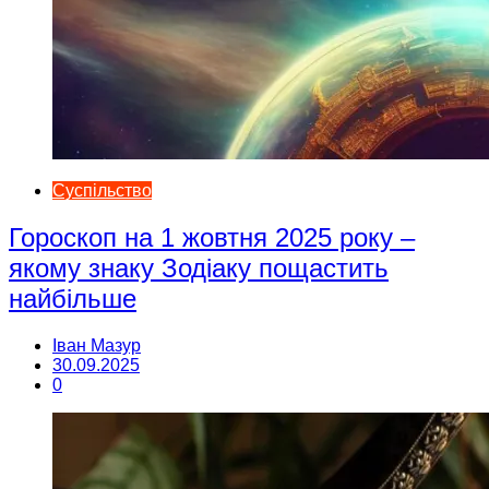
Суспільство
Гороскоп на 1 жовтня 2025 року –
якому знаку Зодіаку пощастить
найбільше
Іван Мазур
30.09.2025
0