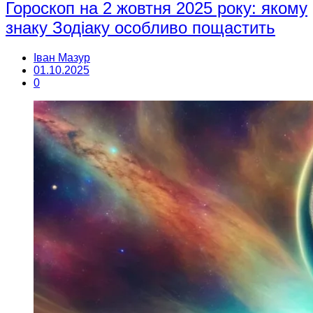
Гороскоп на 2 жовтня 2025 року: якому
знаку Зодіаку особливо пощастить
Іван Мазур
01.10.2025
0