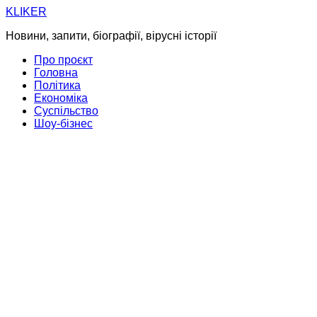
Skip
KLIKER
to
Новини, запити, біографії, вірусні історії
content
Про проєкт
Головна
Політика
Економіка
Суспільство
Шоу-бізнес