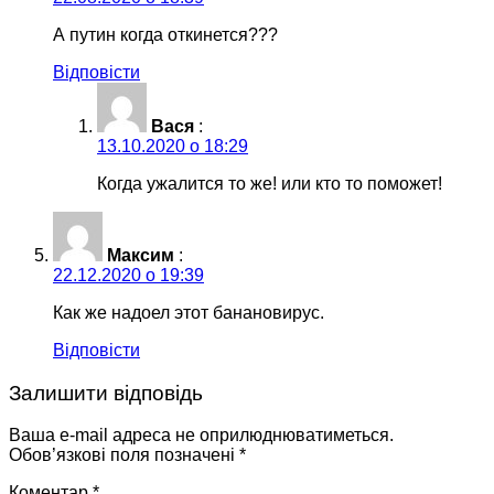
А путин когда откинется???
Відповісти
Вася
:
13.10.2020 о 18:29
Когда ужалится то же! или кто то поможет!
Максим
:
22.12.2020 о 19:39
Как же надоел этот банановирус.
Відповісти
Залишити відповідь
Ваша e-mail адреса не оприлюднюватиметься.
Обов’язкові поля позначені
*
Коментар
*