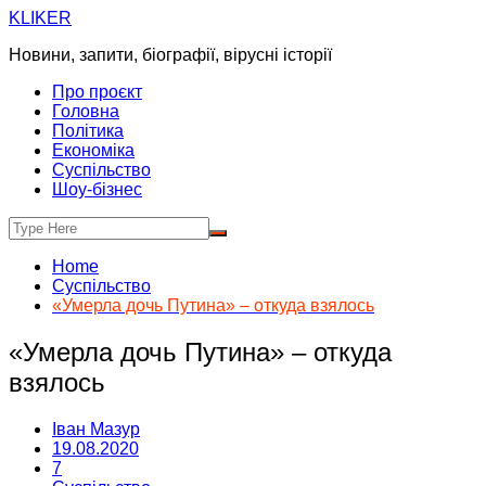
Skip
KLIKER
to
Новини, запити, біографії, вірусні історії
content
Про проєкт
Головна
Політика
Економіка
Суспільство
Шоу-бізнес
Home
Суспільство
«Умерла дочь Путина» – откуда взялось
«Умерла дочь Путина» – откуда
взялось
Іван Мазур
19.08.2020
7