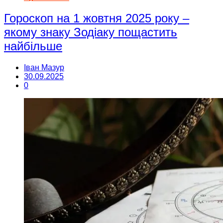
Гороскоп на 1 жовтня 2025 року –
якому знаку Зодіаку пощастить
найбільше
Іван Мазур
30.09.2025
0