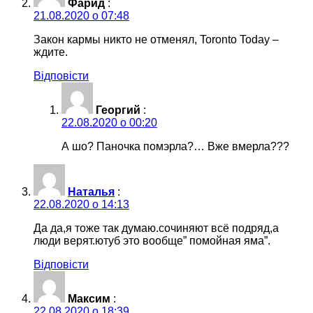
Фарид
:
21.08.2020 о 07:48
Закон кармы никто не отменял, Toronto Today –
ждите.
Відповісти
Георгий
:
22.08.2020 о 00:20
А шо? Паночка помэрла?… Вже вмерла???
Наталья
:
22.08.2020 о 14:13
Да да,я тоже так думаю.сочиняют всё подряд,а
люди верят.ютуб это вообще” помойная яма”.
Відповісти
Максим
:
22.08.2020 о 18:39