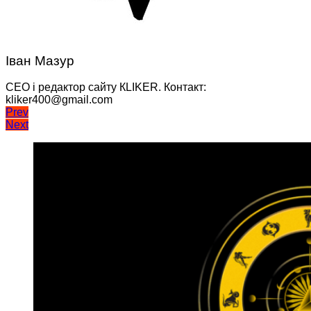
Іван Мазур
CEO і редактор сайту КLIKER. Контакт:
kliker400@gmail.com
Навігація
Prev
Next
записів