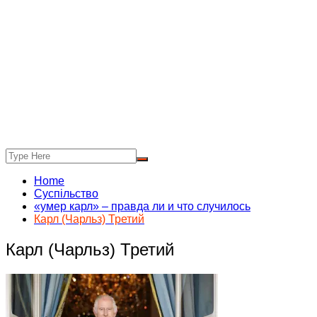
Home
Суспільство
«умер карл» – правда ли и что случилось
Карл (Чарльз) Третий
Карл (Чарльз) Третий