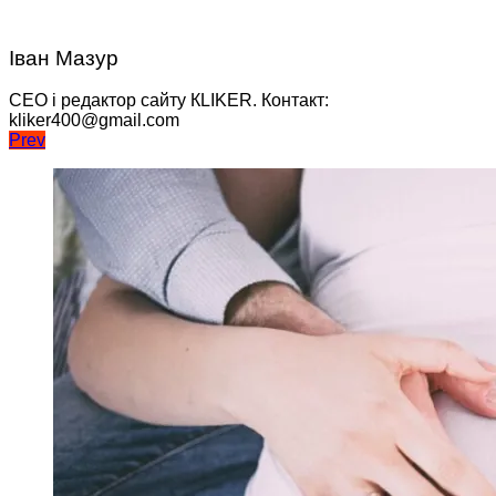
Іван Мазур
CEO і редактор сайту КLIKER. Контакт:
kliker400@gmail.com
Навігація
Prev
записів