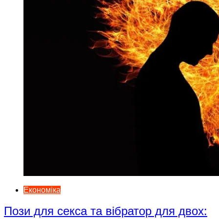
Економіка
Пози для секса та вібратор для двох: