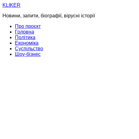
Skip
KLIKER
to
Новини, запити, біографії, вірусні історії
content
Про проєкт
Головна
Політика
Економіка
Суспільство
Шоу-бізнес