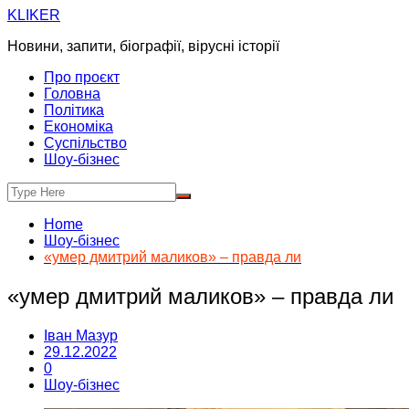
Skip
KLIKER
to
Новини, запити, біографії, вірусні історії
content
Про проєкт
Головна
Політика
Економіка
Суспільство
Шоу-бізнес
Home
Шоу-бізнес
«умер дмитрий маликов» – правда ли
«умер дмитрий маликов» – правда ли
Іван Мазур
29.12.2022
0
Шоу-бізнес