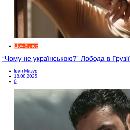
Шоу-бізнес
“Чому не українською?” Лобода в Грузії
Іван Мазур
18.08.2025
0