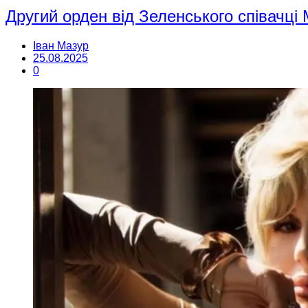
Другий орден від Зеленського співачці
Іван Мазур
25.08.2025
0