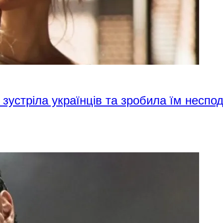
 зустріла українців та зробила їм неспо