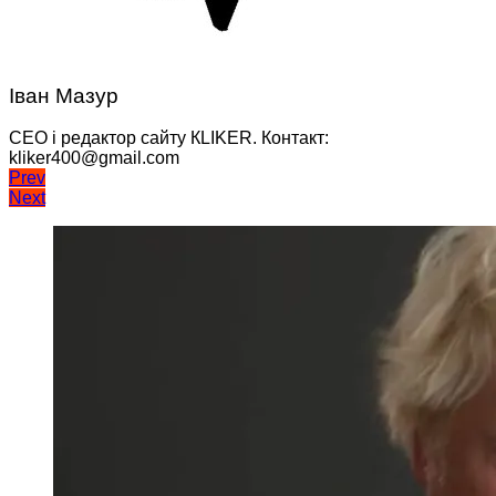
Іван Мазур
CEO і редактор сайту КLIKER. Контакт:
kliker400@gmail.com
Навігація
Prev
Next
записів