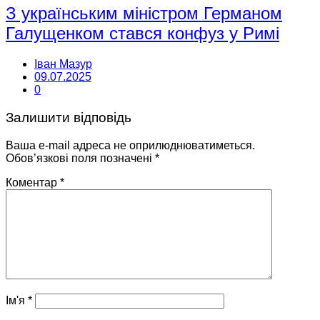
З українським міністром Германом
Галущенком стався конфуз у Римі
Іван Мазур
09.07.2025
0
Залишити відповідь
Ваша e-mail адреса не оприлюднюватиметься.
Обов’язкові поля позначені
*
Коментар
*
Ім'я
*