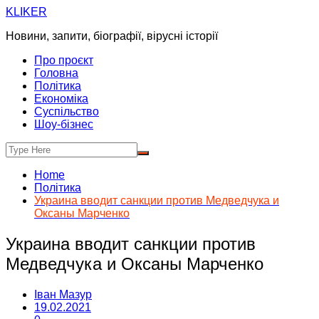
Skip
KLIKER
to
Новини, запити, біографії, вірусні історії
content
Про проєкт
Головна
Політика
Економіка
Суспільство
Шоу-бізнес
Home
Політика
Украина вводит санкции против Медведчука и
Оксаны Марченко
Украина вводит санкции против
Медведчука и Оксаны Марченко
Іван Мазур
19.02.2021