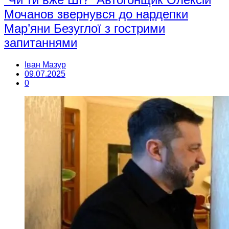
Мочанов звернувся до нардепки
Мар’яни Безуглої з гострими
запитаннями
Іван Мазур
09.07.2025
0