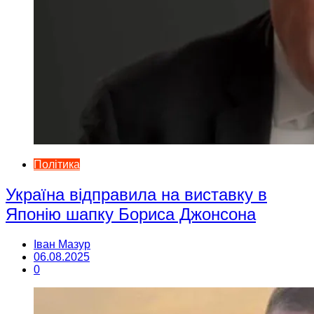
Політика
Україна відправила на виставку в
Японію шапку Бориса Джонсона
Іван Мазур
06.08.2025
0