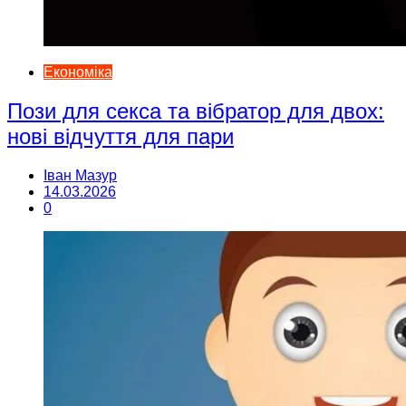
Економіка
Пози для секса та вібратор для двох:
нові відчуття для пари
Іван Мазур
14.03.2026
0