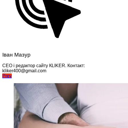
Іван Мазур
CEO і редактор сайту КLIKER. Контакт:
kliker400@gmail.com
Навігація
Prev
записів