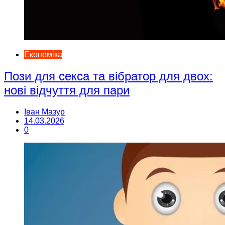
Економіка
Пози для секса та вібратор для двох:
нові відчуття для пари
Іван Мазур
14.03.2026
0