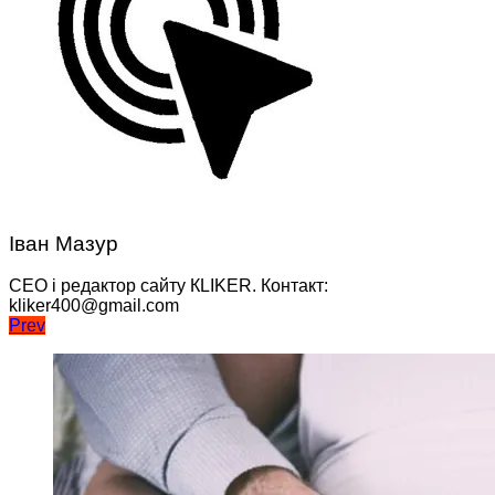
Іван Мазур
CEO і редактор сайту КLIKER. Контакт:
kliker400@gmail.com
Навігація
Prev
записів