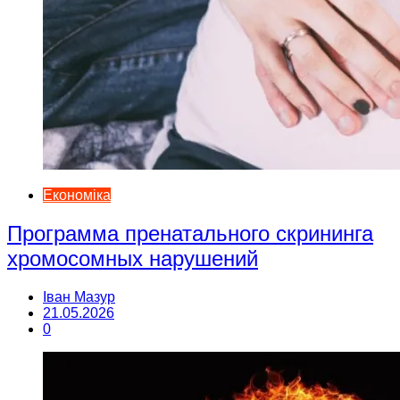
Економіка
Программа пренатального скрининга
хромосомных нарушений
Іван Мазур
21.05.2026
0