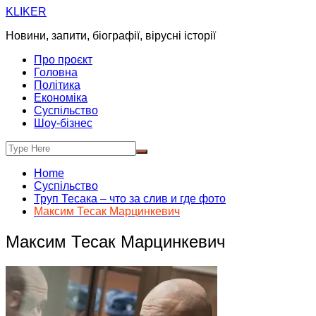
Skip
KLIKER
to
Новини, запити, біографії, вірусні історії
content
Про проєкт
Головна
Політика
Економіка
Суспільство
Шоу-бізнес
Home
Суспільство
Труп Тесака – что за слив и где фото
Максим Тесак Марцинкевич
Максим Тесак Марцинкевич