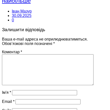
найбільше
Іван Мазур
30.09.2025
0
Залишити відповідь
Ваша e-mail адреса не оприлюднюватиметься.
Обов’язкові поля позначені
*
Коментар
*
Ім'я
*
Email
*