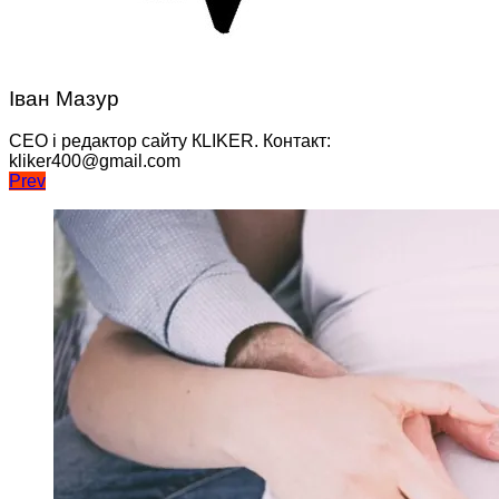
Іван Мазур
CEO і редактор сайту КLIKER. Контакт:
kliker400@gmail.com
Навігація
Prev
записів