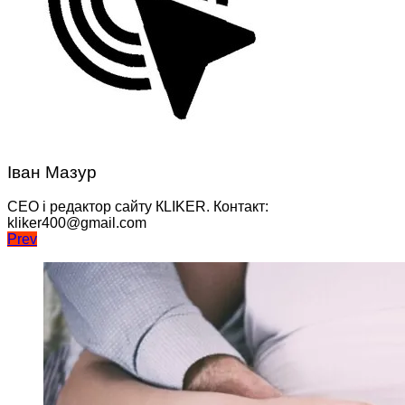
Іван Мазур
CEO і редактор сайту КLIKER. Контакт:
kliker400@gmail.com
Навігація
Prev
записів