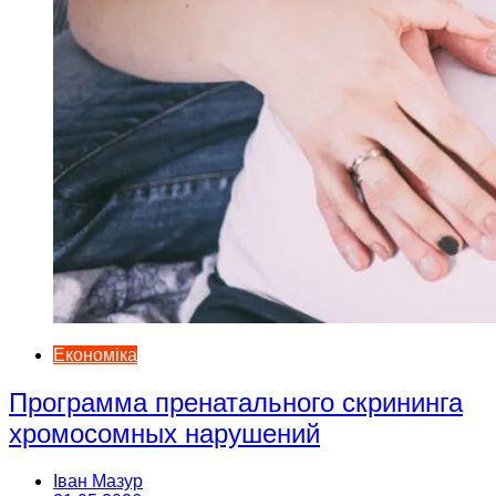
Економіка
Программа пренатального скрининга
хромосомных нарушений
Іван Мазур