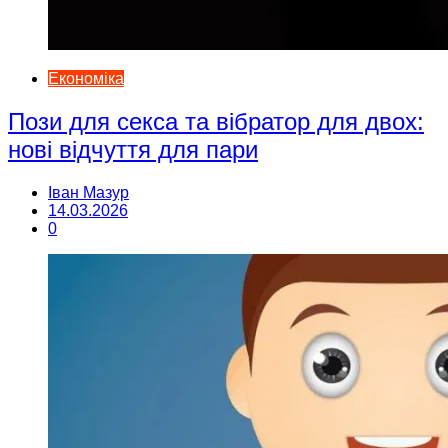
Економіка
Пози для секса та вібратор для двох:
нові відчуття для пари
Іван Мазур
14.03.2026
0