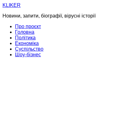
Skip
KLIKER
to
Новини, запити, біографії, вірусні історії
content
Про проєкт
Головна
Політика
Економіка
Суспільство
Шоу-бізнес