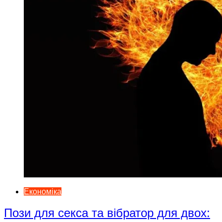
Економіка
Пози для секса та вібратор для двох: