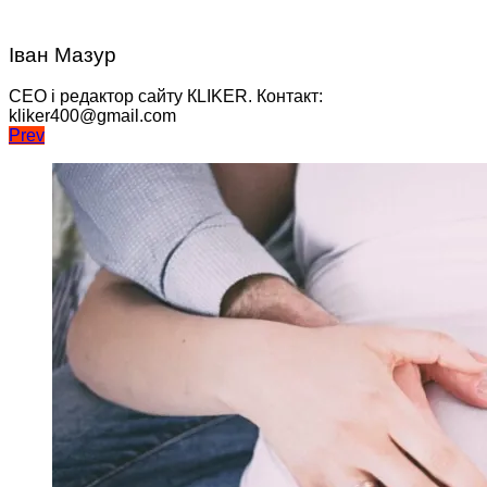
Іван Мазур
CEO і редактор сайту КLIKER. Контакт:
kliker400@gmail.com
Навігація
Prev
записів