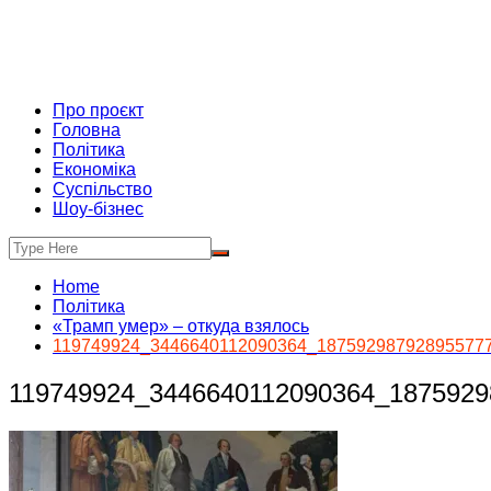
Про проєкт
Головна
Політика
Економіка
Суспільство
Шоу-бізнес
Home
Політика
«Трамп умер» – откуда взялось
119749924_3446640112090364_18759298792895577
119749924_3446640112090364_1875929