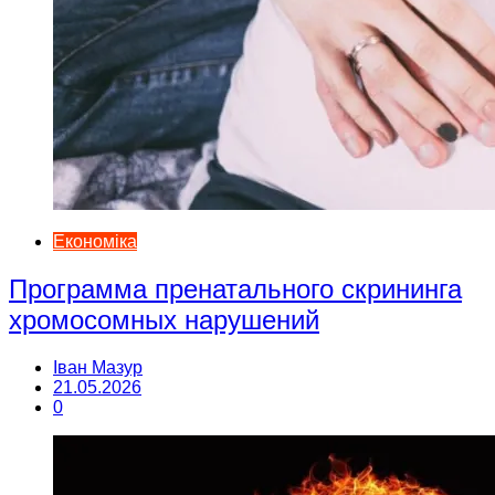
Економіка
Программа пренатального скрининга
хромосомных нарушений
Іван Мазур
21.05.2026
0