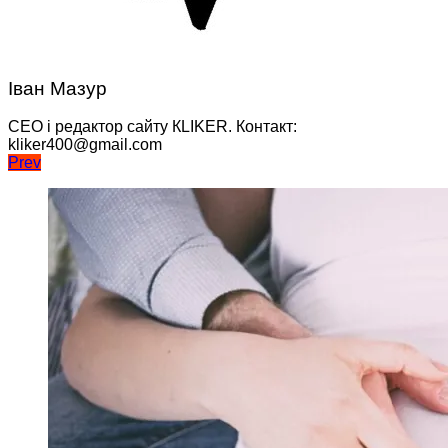
Іван Мазур
CEO і редактор сайту КLIKER. Контакт:
kliker400@gmail.com
Навігація
Prev
записів