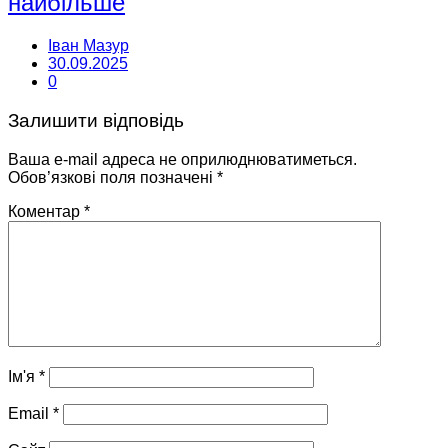
найбільше
Іван Мазур
30.09.2025
0
Залишити відповідь
Ваша e-mail адреса не оприлюднюватиметься.
Обов’язкові поля позначені
*
Коментар
*
Ім'я
*
Email
*