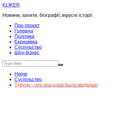
Skip
KLIKER
to
Новини, запити, біографії, вірусні історії
content
Про проєкт
Головна
Політика
Економіка
Суспільство
Шоу-бізнес
Home
Суспільство
Тубули – кто она и как была моделью