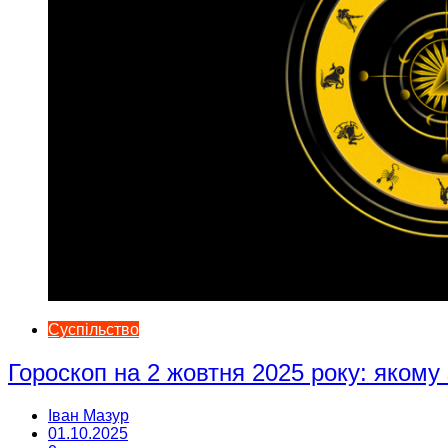
Суспільство
Гороскоп на 2 жовтня 2025 року: якому
Іван Мазур
01.10.2025