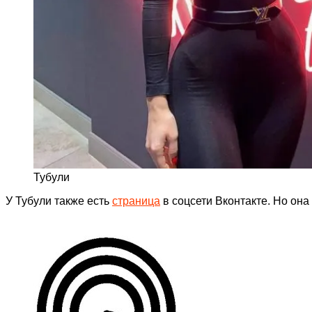
Тубули
У Тубули также есть
страница
в соцсети Вконтакте. Но она 