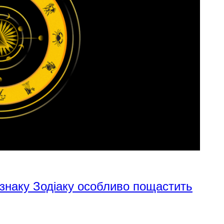
 знаку Зодіаку особливо пощастить