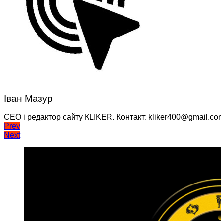
Іван Мазур
CEO і редактор сайту КLIKER. Контакт: kliker400@gmail.co
Навігація
Prev
Next
записів