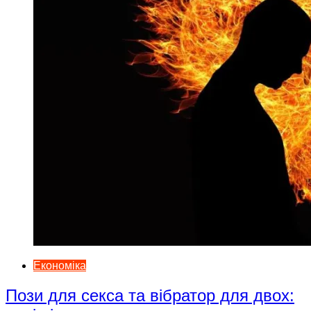
Економіка
Пози для секса та вібратор для двох: