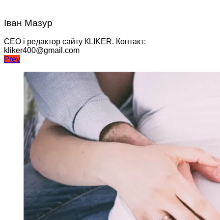
Іван Мазур
CEO і редактор сайту КLIKER. Контакт:
kliker400@gmail.com
Навігація
Prev
записів