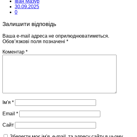
Іван Мазур
30.09.2025
0
Залишити відповідь
Ваша e-mail адреса не оприлюднюватиметься.
Обов’язкові поля позначені
*
Коментар
*
Ім'я
*
Email
*
Сайт
Зберегти моє ім'я, e-mail, та адресу сайту в цьому