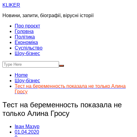
Skip
KLIKER
to
Новини, запити, біографії, вірусні історії
content
Про проєкт
Головна
Політика
Економіка
Суспільство
Шоу-бізнес
Home
Шоу-бізнес
Тест на беременность показала не только Алина
Гросу
Тест на беременность показала не
только Алина Гросу
Іван Мазур
01.04.2020