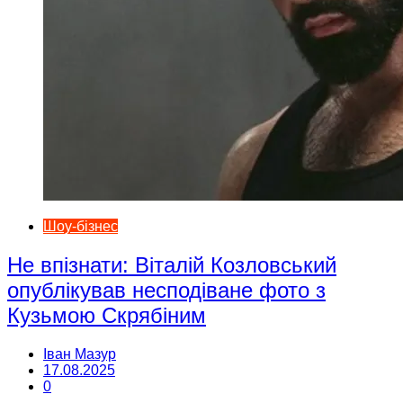
Шоу-бізнес
Не впізнати: Віталій Козловський
опублікував несподіване фото з
Кузьмою Скрябіним
Іван Мазур
17.08.2025
0