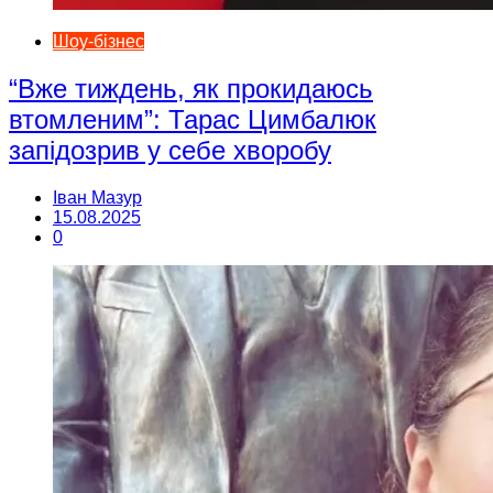
Шоу-бізнес
“Вже тиждень, як прокидаюсь
втомленим”: Тарас Цимбалюк
запідозрив у себе хворобу
Іван Мазур
15.08.2025
0