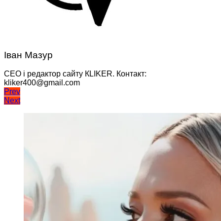
Іван Мазур
CEO і редактор сайту КLIKER. Контакт:
kliker400@gmail.com
Навігація
Prev
Next
записів