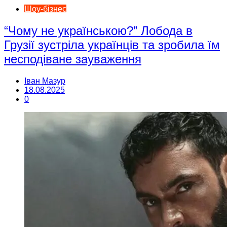
Шоу-бізнес
“Чому не українською?” Лобода в
Грузії зустріла українців та зробила їм
несподіване зауваження
Іван Мазур
18.08.2025
0