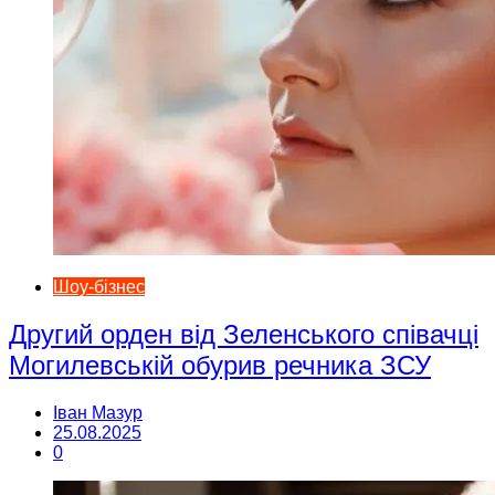
Шоу-бізнес
Другий орден від Зеленського співачці
Могилевській обурив речника ЗСУ
Іван Мазур
25.08.2025
0