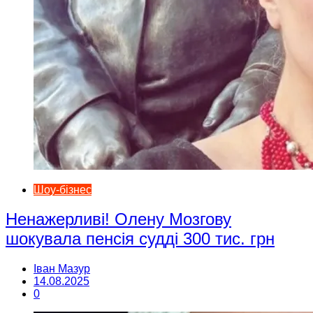
Шоу-бізнес
Ненажерливі! Олену Мозгову
шокувала пенсія судді 300 тис. грн
Іван Мазур
14.08.2025
0