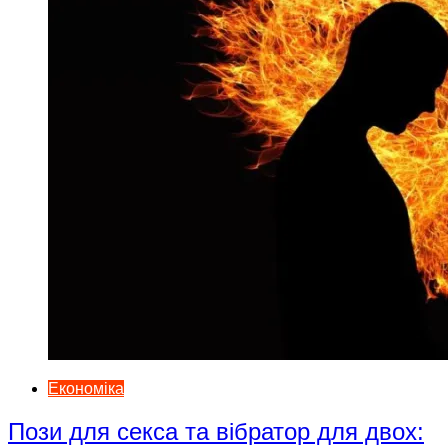
Економіка
Пози для секса та вібратор для двох: