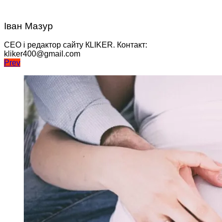
Іван Мазур
CEO і редактор сайту КLIKER. Контакт:
kliker400@gmail.com
Навігація
Prev
записів