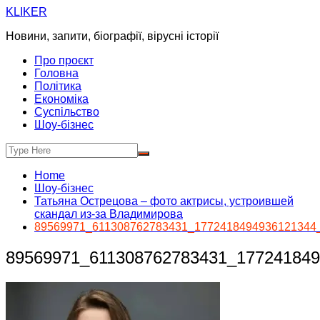
Skip
KLIKER
to
Новини, запити, біографії, вірусні історії
content
Про проєкт
Головна
Політика
Економіка
Суспільство
Шоу-бізнес
Home
Шоу-бізнес
Татьяна Острецова – фото актрисы, устроившей
скандал из-за Владимирова
89569971_611308762783431_1772418494936121344
89569971_611308762783431_17724184