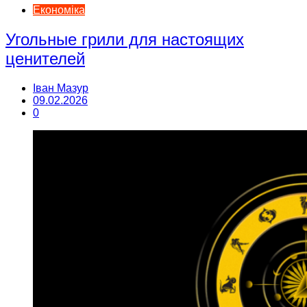
Економіка
Угольные грили для настоящих
ценителей
Іван Мазур
09.02.2026
0