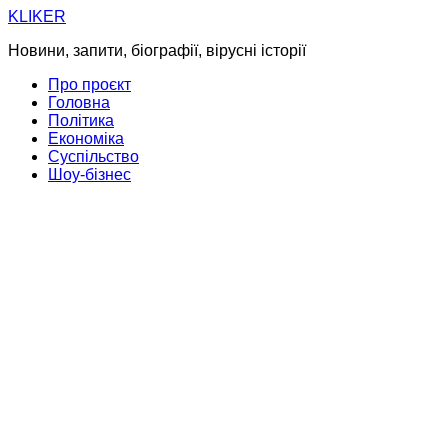
Skip
KLIKER
to
Новини, запити, біографії, вірусні історії
content
Про проєкт
Головна
Політика
Економіка
Суспільство
Шоу-бізнес