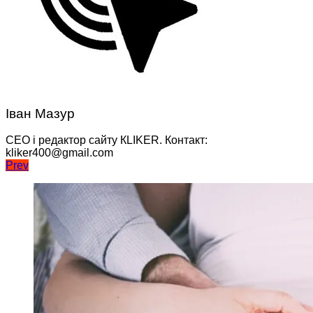
Іван Мазур
CEO і редактор сайту КLIKER. Контакт:
kliker400@gmail.com
Навігація
Prev
записів