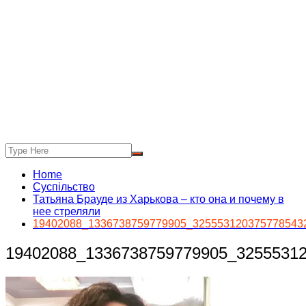
Home
Суспільство
Татьяна Брауде из Харькова – кто она и почему в
нее стреляли
19402088_1336738759779905_325553120375778543
19402088_1336738759779905_3255531