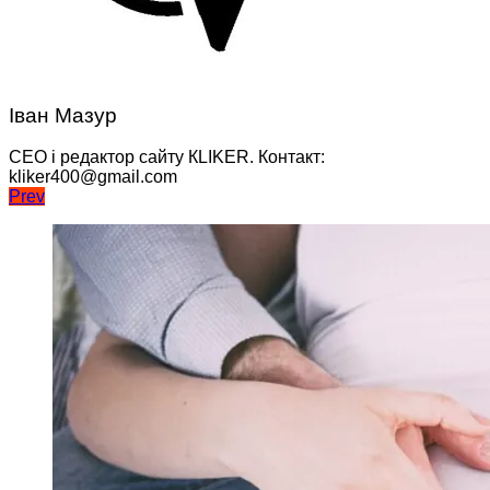
Іван Мазур
CEO і редактор сайту КLIKER. Контакт:
kliker400@gmail.com
Навігація
Prev
записів