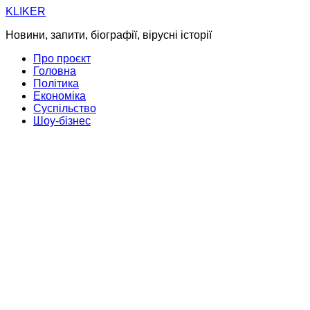
Skip
KLIKER
to
Новини, запити, біографії, вірусні історії
content
Про проєкт
Головна
Політика
Економіка
Суспільство
Шоу-бізнес