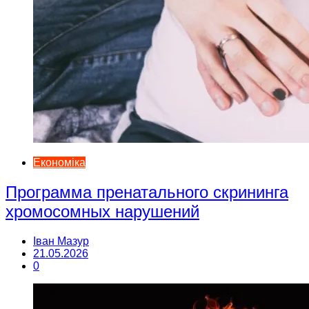
Економіка
Программа пренатального скрининга
хромосомных нарушений
Іван Мазур
21.05.2026
0