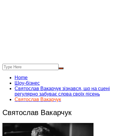
Home
Шоу-бізнес
Святослав Вакарчук зізнався, що на сцені
регулярно забуває слова своїх пісень
Святослав Вакарчук
Святослав Вакарчук