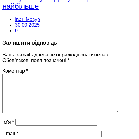
найбільше
Іван Мазур
30.09.2025
0
Залишити відповідь
Ваша e-mail адреса не оприлюднюватиметься.
Обов’язкові поля позначені
*
Коментар
*
Ім'я
*
Email
*