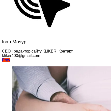
Іван Мазур
CEO і редактор сайту КLIKER. Контакт:
kliker400@gmail.com
Навігація
Prev
записів