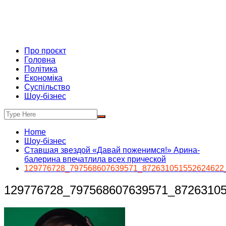
Про проєкт
Головна
Політика
Економіка
Суспільство
Шоу-бізнес
Home
Шоу-бізнес
Ставшая звездой «Давай поженимся!» Арина-
балерина впечатлила всех прической
129776728_797568607639571_872631051552624622
129776728_797568607639571_8726310