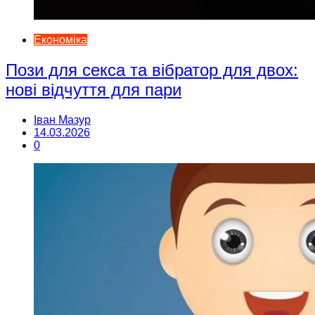
Економіка
Пози для секса та вібратор для двох:
нові відчуття для пари
Іван Мазур
14.03.2026
0